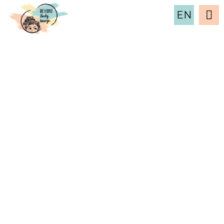
EN
regles