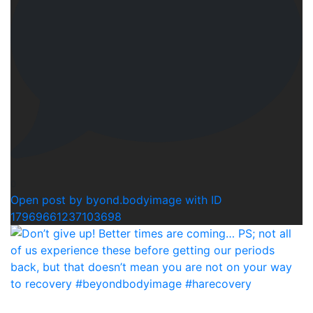
0
Open post by byond.bodyimage with ID
17969661237103698