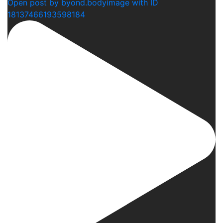
Open post by byond.bodyimage with ID
18137466193598184