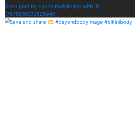
Open post by byond.bodyimage with ID
17875818093525840