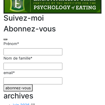
Suivez-moi
Abonnez-vous
Prénom
*
Nom de famille
*
Business
email
*
Email
*
abonnez-vous
archives
juin 2026
(1)