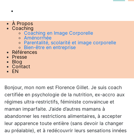
À Propos
Coaching
Coaching en Image Corporelle
0F7A5951 edited
Aménorrhée
12 décembre 2018
Parentalité, scolarité et image corporelle
Bien-être en entreprise
Références
Presse
Blog
About me
Contact
EN
Bonjour, mon nom est Florence Gillet. Je suis coach
certifiée en psychologie de la nutrition, ex-accro aux
régimes ultra-restrictifs, féministe convaincue et
maman imparfaite. J’aide d’autres mamans à
abandonner les restrictions alimentaires, à accepter
leur apparence toute entière (sans devoir la changer
au préalable), et à redécouvrir leurs sensations innées