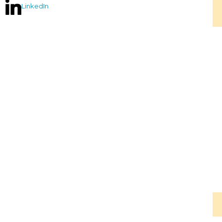
LinkedIn
P
N