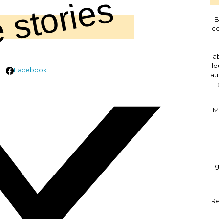
 stories
B
ce
ab
le
Facebook
au
M
g
E
Re