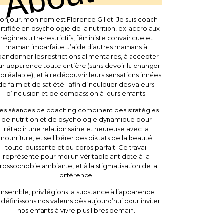
onjour, mon nom est Florence Gillet. Je suis coach
rtifiée en psychologie de la nutrition, ex-accro aux
régimes ultra-restrictifs, féministe convaincue et
maman imparfaite. J’aide d’autres mamans à
andonner les restrictions alimentaires, à accepter
ur apparence toute entière (sans devoir la changer
 préalable), et à redécouvrir leurs sensations innées
de faim et de satiété ; afin d’inculquer des valeurs
d’inclusion et de compassion à leurs enfants.
es séances de coaching combinent des stratégies
de nutrition et de psychologie dynamique pour
rétablir une relation saine et heureuse avec la
nourriture, et se libérer des diktats de la beauté
toute-puissante et du corps parfait. Ce travail
représente pour moi un véritable antidote à la
rossophobie ambiante, et à la stigmatisation de la
différence.
nsemble, privilégions la substance à l’apparence.
définissons nos valeurs dès aujourd’hui pour inviter
nos enfants à vivre plus libres demain.