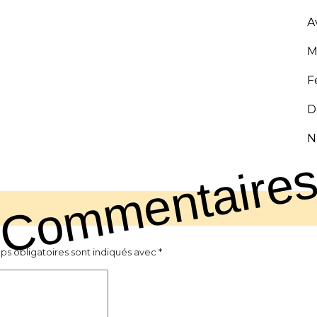
A
M
F
D
N
Commentaire
ps obligatoires sont indiqués avec
*