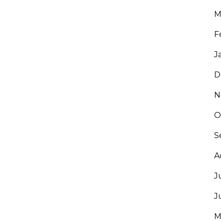
M
F
J
D
N
O
S
A
J
J
M