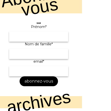
s
Prénom
*
hone
Nom de famille
*
umber
*
email
*
abonnez-vous
archives