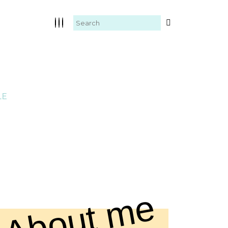
LE
About me