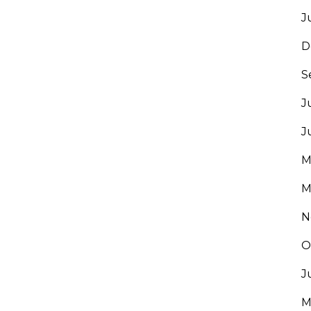
J
D
S
J
J
M
M
N
O
J
M