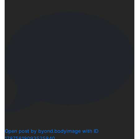
6
1
Open post by byond.bodyimage with ID
17875818093525840