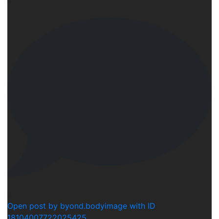
4
0
Open post by byond.bodyimage with ID
18104007722025425