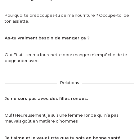
Pourquoi te préoccupes-tu de ma nourriture ? Occupe-toi de
ton assiette.
As-tu vraiment besoin de manger ça ?
Oui. Et utiliser ma fourchette pour manger m’empêche de te
poignarder avec.
Relations
Je ne sors pas avec des filles rondes.
Ouf ! Heureusement je suis une femme ronde qui n’a pas
mauvais goût en matière d’hommes.
Je t’aime et je veux juste que tu sois en bonne santé