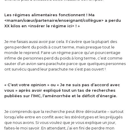
Les régimes alimentaires fonctionnent ! Ma
<maman/sœur/partenaire/enseignant/coll
è
gue> a perdu
XX kilos en <insérer le r
é
gime ici> ! »
Je me faisais aussi avoir par cela. Il s’avère que la plupart des
gens perdent du poids à court terme, mais presque tout le
monde le reprend. Faire un régime parce qu’un pourcentage
infime de personnes perd du poids à long terme, c’est comme
sauter d’un avion sans parachute parce que quelques personnes
ont survécu quand leur parachute ne s’est pas ouvert !
« C’est votre opinion » ou « Je ne suis pas d’accord avec
vous » après avoir expliqu
é
tout un tas de recherches
publiées sur l’IMC, l’aménorrhée et le déficit d’énergie.
Je comprends que la recherche peut être déroutante – surtout
lorsqu’elle entre en conflit avec les stéréotypes et les préjugés
que nous avons. Si vous voulez que je vous explique un jour,
faites-le moi savoir. En attendant, j’ai en fini de perdre mon