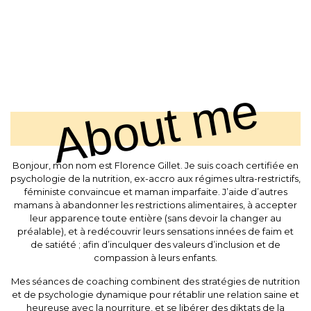
PHOTO2 027 EDITED
14 février 2019
About me
Bonjour, mon nom est Florence Gillet. Je suis coach certifiée en
psychologie de la nutrition, ex-accro aux régimes ultra-restrictifs,
féministe convaincue et maman imparfaite. J’aide d’autres
mamans à abandonner les restrictions alimentaires, à accepter
leur apparence toute entière (sans devoir la changer au
préalable), et à redécouvrir leurs sensations innées de faim et
de satiété ; afin d’inculquer des valeurs d’inclusion et de
compassion à leurs enfants.
Mes séances de coaching combinent des stratégies de nutrition
et de psychologie dynamique pour rétablir une relation saine et
heureuse avec la nourriture, et se libérer des diktats de la