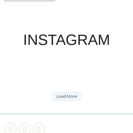
INSTAGRAM
21
2
5
1
6
1
4
0
15
0
6
0
12
0
28
2
27
4
10
1
9
0
9
0
Load More