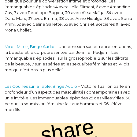
politique pour une conversation intime et profonde. Les
immanquables: épisodes 4 avec Leïla Slimani, 6 avec Amandine
Gay, 7 avec Pénélope Bagieu, 30 avec Aïssa Maïga, 34 avec
Daria Marx, 37 avec Emma, 38 avec Anne Hidalgo, 39 avec Sonia
Krimi, 52 avec Céline Sallette, 55 avec Chris et Sorcières #1 avec
Mona Chollet.
Miroir Miroir, Binge Audio
– Une émission sur les représentations,
la beauté et le corps présentée par Jennifer Padjemi. Les
immanquables: épisodes 1 sur la grossophobie, 2 sur les diktats
de la beauté, 7 sur les séries et les sexualités féminines et 14 ‘dis
moi qui n’est pas la plus belle’.
Les Couilles sur la Table, Binge Audio
– Victoire Tuaillon parle en
profondeur d’un aspect des masculinités contemporaines avec
un·e invité·e. Les immanquables: épisodes 25 des villes viriles, 30
ce que la soumission féminine fait aux hommes et 36 j’élève
mon fils.
s
h
a
r
e
s
t
o
r
i
e