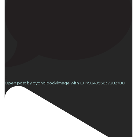
0
Open post by byond.bodyimage with ID 17934956637382780