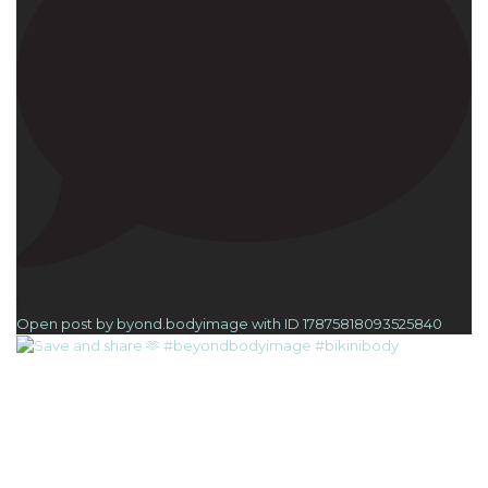
1
Open post by byond.bodyimage with ID 17875818093525840