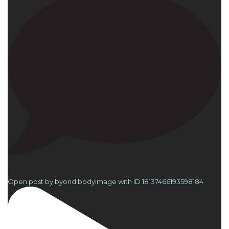
1
Open post by byond.bodyimage with ID 18137466193598184