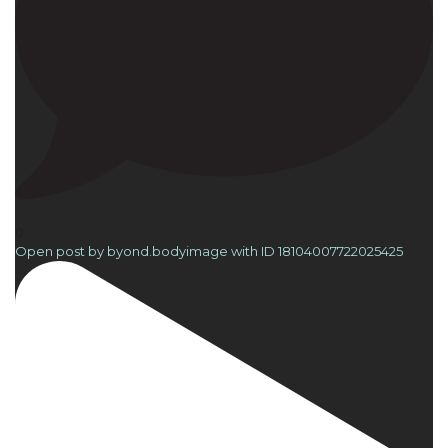
0
Open post by byond.bodyimage with ID 18104007722025425