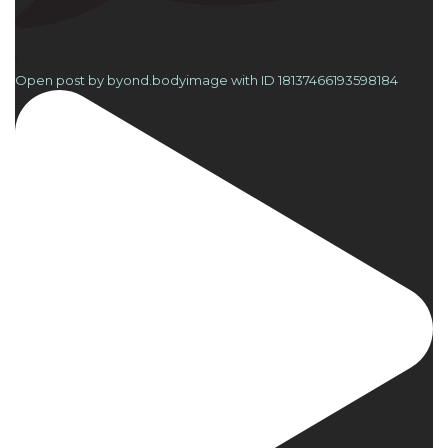
1
Open post by byond.bodyimage with ID 18137466193598184