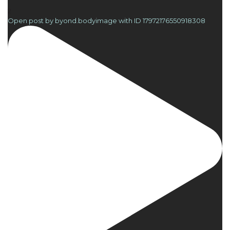
2
Open post by byond.bodyimage with ID 17972176550918308