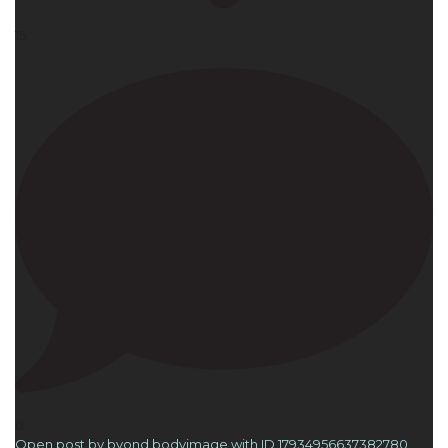
15
0
Open post by byond.bodyimage with ID 17934956637382780