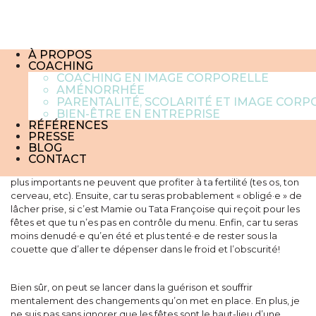
5 OUTILS POUR MIEUX VIVRE
LES FÊTES DE FIN D’ANNÉE
12 décembre 2024
À PROPOS
COACHING
Ce post fait suite à mon premier blog post sur les fêtes publié en
COACHING EN IMAGE CORPORELLE
AMÉNORRHÉE
2018,
que tu peux retrouver ici!
PARENTALITÉ, SCOLARITÉ ET IMAGE CORP
BIEN-ÊTRE EN ENTREPRISE
RÉFÉRENCES
Depuis mes premiers pas en tant que coach en 2018 et avec le
PRESSE
recul, je me dis que les fêtes sont potentiellement un moment
BLOG
idéal pour se lancer dans la méthode All In. D’abord, parce que
CONTACT
ton corps manque cruellement d’énergie, et donc des apports
plus importants ne peuvent que profiter à ta fertilité (tes os, ton
cerveau, etc). Ensuite, car tu seras probablement « obligé·e » de
lâcher prise, si c’est Mamie ou Tata Françoise qui reçoit pour les
fêtes et que tu n’es pas en contrôle du menu. Enfin, car tu seras
moins denudé·e qu’en été et plus tenté·e de rester sous la
couette que d’aller te dépenser dans le froid et l’obscurité!
Bien sûr, on peut se lancer dans la guérison et souffrir
mentalement des changements qu’on met en place. En plus, je
ne suis pas sans ignorer que les fêtes sont le haut-lieu d’une