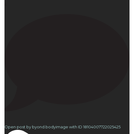
4
0
Open post by byond.bodyimage with ID 18104007722025425