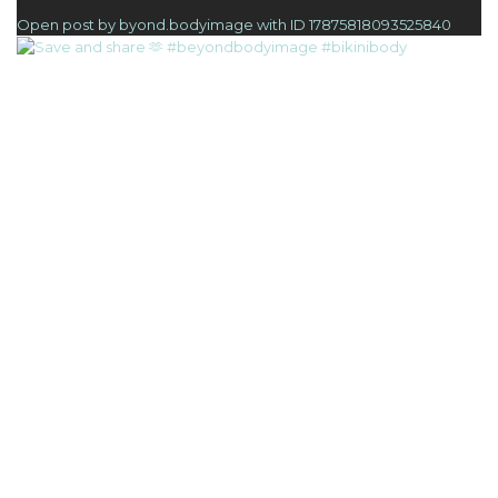
1
Open post by byond.bodyimage with ID 17875818093525840