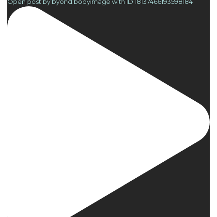
Open post by byond.bodyimage with ID 18137466193598184