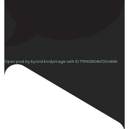
2
Open post by byond.bodyimage with ID 17916380847204866