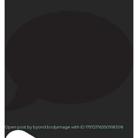
21
2
Open post by byond.bodyimage with ID 17972176550918308