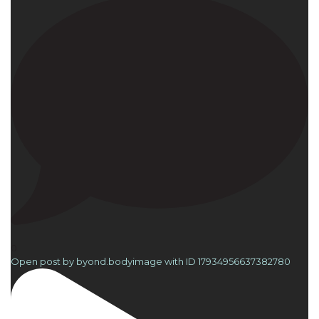
0
Open post by byond.bodyimage with ID 17934956637382780