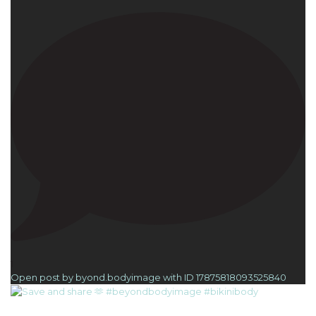
1
Open post by byond.bodyimage with ID 17875818093525840