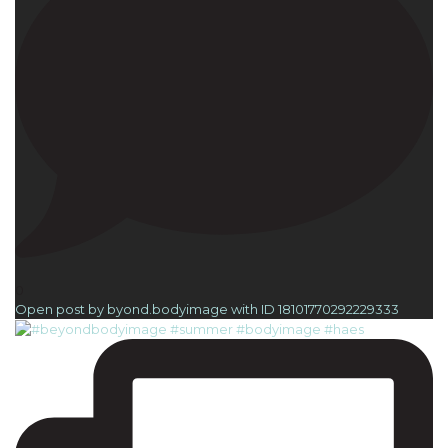
0
Open post by byond.bodyimage with ID 18101770292229333