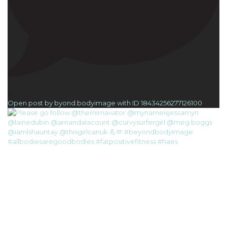
0
Open post by byond.bodyimage with ID 18434256277126100