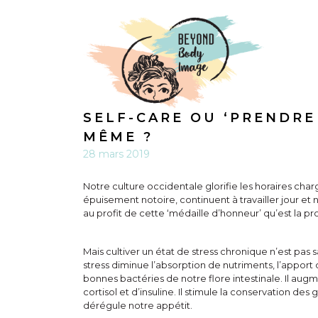
SELF-CARE OU ‘PRENDRE 
MÊME ?
28 mars 2019
Notre culture occidentale glorifie les horaires charg
épuisement notoire, continuent à travailler jour et nu
au profit de cette ‘médaille d’honneur’ qu’est la pr
Mais cultiver un état de stress chronique n’est pas 
stress diminue l’absorption de nutriments, l’appor
bonnes bactéries de notre flore intestinale. Il au
cortisol et d’insuline. Il stimule la conservation d
dérégule notre appétit.