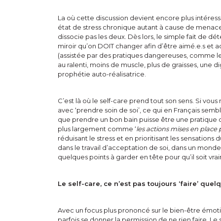
La où cette discussion devient encore plus intéres
état de stress chronique autant à cause de menaces
dissocie pas les deux. Dès lors, le simple fait de 
miroir qu’on DOIT changer afin d’être aimé.e.s et a
(assistée par des pratiques dangereuses, comme l
au ralenti, moins de muscle, plus de graisses, une di
prophétie auto-réalisatrice.
C’est là où le self-care prend tout son sens. Si vou
avec ‘prendre soin de soi’, ce qui en Français semb
que prendre un bon bain puisse être une pratique de 
plus largement comme ‘
les actions mises en place 
réduisant le stress et en prioritisant les sensations 
dans le travail d’acceptation de soi, dans un monde q
quelques points à garder en tête pour qu’il soit vra
Le self-care, ce n’est pas toujours ‘faire’ que
Avec un focus plus prononcé sur le bien-être émotif e
parfois se donner la permission de ne rien faire. Le 