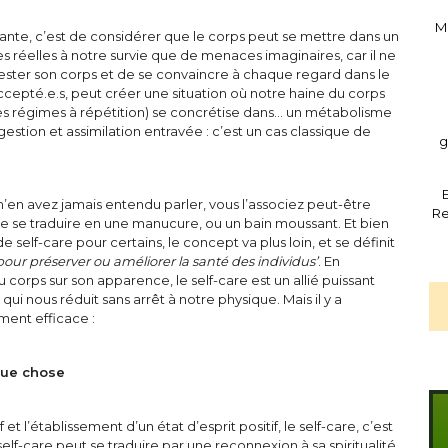
M
sante, c’est de considérer que le corps peut se mettre dans un
 réelles à notre survie que de menaces imaginaires, car il ne
détester son corps et de se convaincre à chaque regard dans le
ccepté.e.s, peut créer une situation où notre haine du corps
es régimes à répétition) se concrétise dans… un métabolisme
gestion et assimilation entravée : c’est un cas classique de
g
E
s n’en avez jamais entendu parler, vous l’associez peut-être
Re
le se traduire en une manucure, ou un bain moussant. Et bien
self-care pour certains, le concept va plus loin, et se définit
pour préserver ou améliorer la sant
é
des individus’
. En
du corps sur son apparence, le self-care est un allié puissant
ui nous réduit sans arrêt à notre physique. Mais il y a
iment efficace :
lque chose
t l’établissement d’un état d’esprit positif, le self-care, c’est
self-care peut se traduire par une reconnexion à sa spiritualité