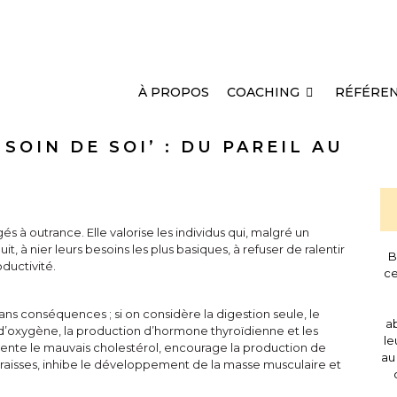
À PROPOS
COACHING
RÉFÉRE
SOIN DE SOI’ : DU PAREIL AU
és à outrance. Elle valorise les individus qui, malgré un
it, à nier leurs besoins les plus basiques, à refuser de ralentir
B
oductivité.
ce
sans conséquences ; si on considère la digestion seule, le
ab
t d’oxygène, la production d’hormone thyroïdienne et les
le
gmente le mauvais cholestérol, encourage la production de
au
es graisses, inhibe le développement de la masse musculaire et