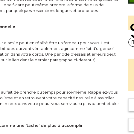
. Le self-care peut même prendre la forme de plus de
t par quelques respirations longues et profondes.
sonnelle
.e ami.e peut en réalité être un fardeau pour vous. Il est
abitudes qui vont véritablement agir comme ‘kit d’urgence’
xation dans votre corps. Une période d’essais et erreurs peut
 sur le lien dans le dernier paragraphe ci-dessous)
iés au fait de prendre du temps pour soi-même. Rappelez-vous
bolisme et en retrouvant votre capacité naturelle à assimiler
ant mieux dans votre peau, vous serez aussi plus patient et plus
 comme une ‘tâche’ de plus à accomplir