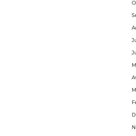
O
S
A
J
J
M
A
M
F
D
N