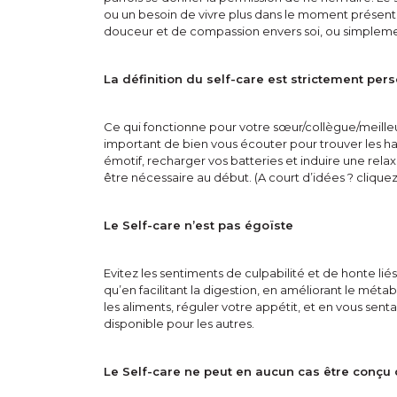
ou un besoin de vivre plus dans le moment présent
douceur et de compassion envers soi, ou simplemen
La définition du self-care est strictement per
Ce qui fonctionne pour votre sœur/collègue/meilleur
important de bien vous écouter pour trouver les h
émotif, recharger vos batteries et induire une rela
être nécessaire au début. (A court d’idées ? cliquez
Le Self-care n’est pas égoïste
Evitez les sentiments de culpabilité et de honte l
qu’en facilitant la digestion, en améliorant le méta
les aliments, réguler votre appétit, et en vous sent
disponible pour les autres.
Le Self-care ne peut en aucun cas être conçu