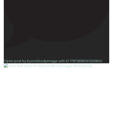
1
Open post by byond.bodyimage with ID 17875818093525840