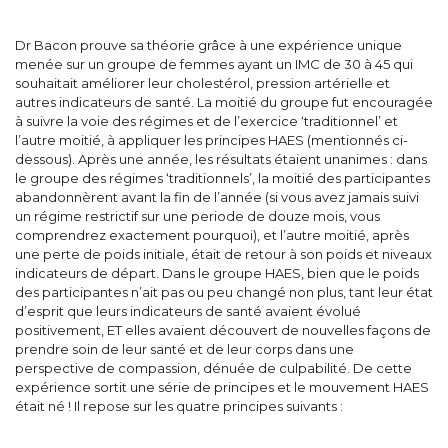
Dr Bacon prouve sa théorie grâce à une expérience unique
menée sur un groupe de femmes ayant un IMC de 30 à 45 qui
souhaitait améliorer leur cholestérol, pression artérielle et
autres indicateurs de santé. La moitié du groupe fut encouragée
à suivre la voie des régimes et de l’exercice ‘traditionnel’ et
l’autre moitié, à appliquer les principes HAES (mentionnés ci-
dessous). Après une année, les résultats étaient unanimes : dans
le groupe des régimes ‘traditionnels’, la moitié des participantes
abandonnèrent avant la fin de l’année (si vous avez jamais suivi
un régime restrictif sur une periode de douze mois, vous
comprendrez exactement pourquoi), et l’autre moitié, après
une perte de poids initiale, était de retour à son poids et niveaux
indicateurs de départ. Dans le groupe HAES, bien que le poids
des participantes n’ait pas ou peu changé non plus, tant leur état
d’esprit que leurs indicateurs de santé avaient évolué
positivement, ET elles avaient découvert de nouvelles façons de
prendre soin de leur santé et de leur corps dans une
perspective de compassion, dénuée de culpabilité. De cette
expérience sortit une série de principes et le mouvement HAES
était né ! Il repose sur les quatre principes suivants :