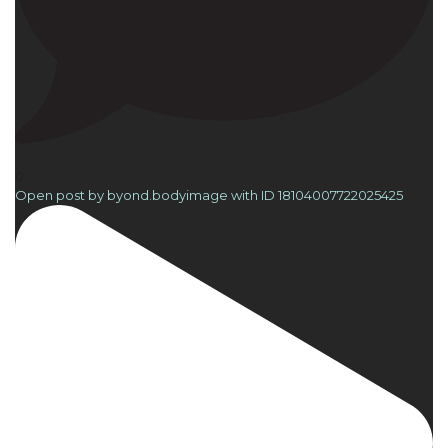
0
Open post by byond.bodyimage with ID 18104007722025425