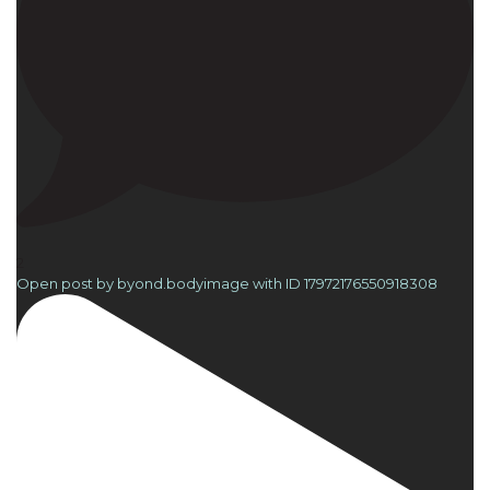
2
Open post by byond.bodyimage with ID 17972176550918308