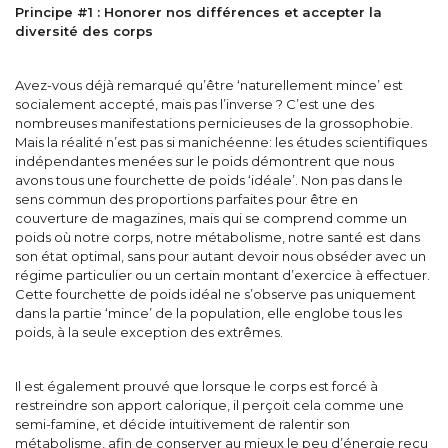
Principe #1 : Honorer nos différences et accepter la
diversité des corps
Avez-vous déjà remarqué qu’être ‘naturellement mince’ est
socialement accepté, mais pas l’inverse ? C’est une des
nombreuses manifestations pernicieuses de la grossophobie.
Mais la réalité n’est pas si manichéenne: les études scientifiques
indépendantes menées sur le poids démontrent que nous
avons tous une fourchette de poids ‘idéale’. Non pas dans le
sens commun des proportions parfaites pour être en
couverture de magazines, mais qui se comprend comme un
poids où notre corps, notre métabolisme, notre santé est dans
son état optimal, sans pour autant devoir nous obséder avec un
régime particulier ou un certain montant d’exercice à effectuer.
Cette fourchette de poids idéal ne s’observe pas uniquement
dans la partie ‘mince’ de la population, elle englobe tous les
poids, à la seule exception des extrêmes.
Il est également prouvé que lorsque le corps est forcé à
restreindre son apport calorique, il perçoit cela comme une
semi-famine, et décide intuitivement de ralentir son
métabolisme, afin de conserver au mieux le peu d’énergie reçu