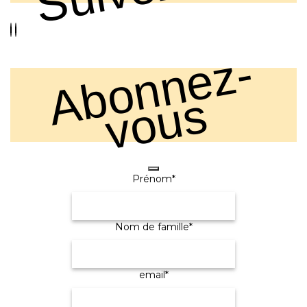
A
b
o
n
n
e
z
-
v
o
u
s
Prénom
*
Nom de famille
*
email
*