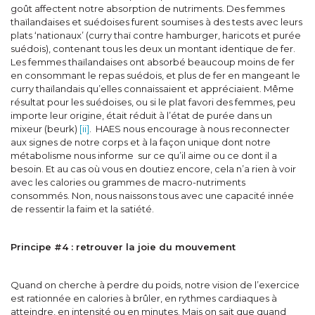
goût affectent notre absorption de nutriments. Des femmes
thaïlandaises et suédoises furent soumises à des tests avec leurs
plats ‘nationaux’ (curry thaï contre hamburger, haricots et purée
suédois), contenant tous les deux un montant identique de fer.
Les femmes thaïlandaises ont absorbé beaucoup moins de fer
en consommant le repas suédois, et plus de fer en mangeant le
curry thaïlandais qu’elles connaissaient et appréciaient. Même
résultat pour les suédoises, ou si le plat favori des femmes, peu
importe leur origine, était réduit à l’état de purée dans un
mixeur (beurk)
[ii]
. HAES nous encourage à nous reconnecter
aux signes de notre corps et à la façon unique dont notre
métabolisme nous informe sur ce qu’il aime ou ce dont il a
besoin. Et au cas où vous en doutiez encore, cela n’a rien à voir
avec les calories ou grammes de macro-nutriments
consommés. Non, nous naissons tous avec une capacité innée
de ressentir la faim et la satiété.
Principe #4 : retrouver la joie du mouvement
Quand on cherche à perdre du poids, notre vision de l’exercice
est rationnée en calories à brûler, en rythmes cardiaques à
atteindre, en intensité ou en minutes. Mais on sait que quand