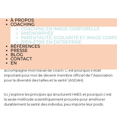
LE POIDS DE MES CLIENT.E.S
NE M’INTÉRESSE PAS : VOICI
POURQUOI.
À PROPOS
18 avril 2019
COACHING
COACHING EN IMAGE CORPORELLE
AMÉNORRHÉE
Pendant ma rémission de plusieurs années de troubles du
PARENTALITÉ, SCOLARITÉ ET IMAGE CORP
comportement alimentaire, découvrir les principes de la ‘Santé
BIEN-ÊTRE EN ENTREPRISE
à toutes tailles’ (en anglais, Health At Every Size, ou HAES) m’est
RÉFÉRENCES
PRESSE
apparu comme une révélation. Depuis 2016, les principes HAES
BLOG
me guident en tant que femme et mère. HAES soutient
CONTACT
également mon objectif plus large de justice sociale, de soins
EN
respectueux, sans discrimination, sans préjugé ni a priori, qui
accompagne mon travail de coach. C’est pourquoi il était
important pour moi de devenir membre officiel de l’’Association
pour la diversité des tailles et la santé’ (ASDAH).
Ici, j’explore les principes qui structurent HAES et pourquoi c’est
la seule méthode scientifiquement prouvée pour améliorer
durablement la santé des individus, peu importe leur poids.