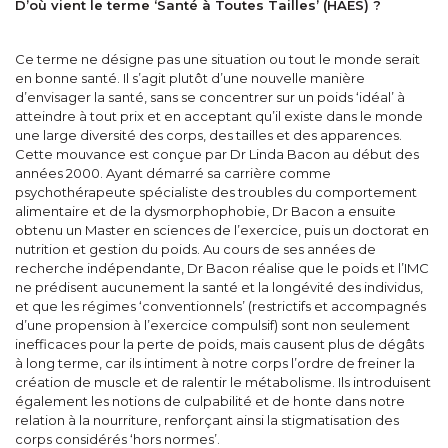
D’où vient le terme ‘Santé à Toutes Tailles’ (HAES) ?
Ce terme ne désigne pas une situation ou tout le monde serait
en bonne santé. Il s’agit plutôt d’une nouvelle manière
d’envisager la santé, sans se concentrer sur un poids ‘idéal’ à
atteindre à tout prix et en acceptant qu’il existe dans le monde
une large diversité des corps, des tailles et des apparences.
Cette mouvance est conçue par Dr Linda Bacon au début des
années 2000. Ayant démarré sa carrière comme
psychothérapeute spécialiste des troubles du comportement
alimentaire et de la dysmorphophobie, Dr Bacon a ensuite
obtenu un Master en sciences de l’exercice, puis un doctorat en
nutrition et gestion du poids. Au cours de ses années de
recherche indépendante, Dr Bacon réalise que le poids et l’IMC
ne prédisent aucunement la santé et la longévité des individus,
et que les régimes ‘conventionnels’ (restrictifs et accompagnés
d’une propension à l’exercice compulsif) sont non seulement
inefficaces pour la perte de poids, mais causent plus de dégâts
à long terme, car ils intiment à notre corps l’ordre de freiner la
création de muscle et de ralentir le métabolisme. Ils introduisent
également les notions de culpabilité et de honte dans notre
relation à la nourriture, renforçant ainsi la stigmatisation des
corps considérés ‘hors normes’.